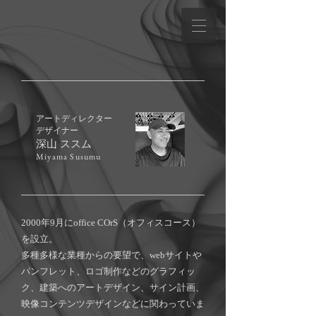
​アートディレクター
デザイナー
深山 ススム
Miyama Susumu
2000年9月にoffice COrS（オフィスコース）
を設立。
多種多様な業種からの要望で、webサイトや
パンフレット、ロゴ制作などのグラフィッ
ク、建築へのアートデザイン、サイン計画、
映像コンテンツデザインなどに関わっていま