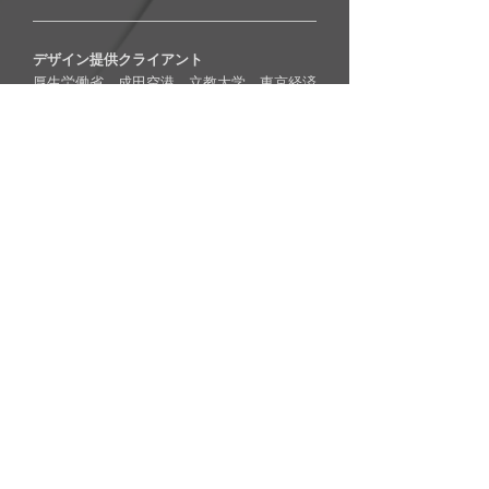
デザイン提供クライアント
厚生労働省、成田空港、立教大学、東京経済
大学など学校関連、パンパシフィックホテル
横浜（現横浜ベイホテル東急）、宮古島東急
ホテル、MIKIMOTO、Cartier、ベネッセ、
NTT VERIO、NEC、朝日新聞社、日経BP
社、町田市、海遊館、北京CWTC 他
オフィス
東京都港区芝
主な生息地
神奈川県茅ヶ崎市
© Copyright
COrS Susumu Miyama. All rights
reserved.