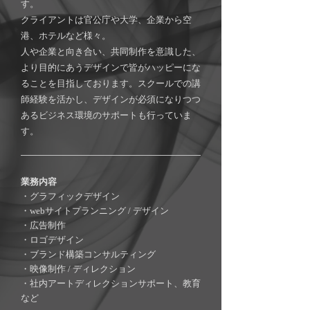
す。
クライアントは官公庁や大学、企業から空
港、ホテルなど様々。
人や企業と向き合い、共同制作を意識した、
より目的にあうデザインで皆がハッピーにな
ることを目指しております。スクールでの講
師経験を活かし、デザインが必須になりつつ
あるビジネス環境のサポートも行っていま
す。
業務内容
・グラフィックデザイン
・webサイトプランニング / デザイン
・広告制作
・ロゴデザイン​
・ブランド構築
コンサルティング
・映像制作 / ディレクション
・社内アートディレクションサポート、教育
など